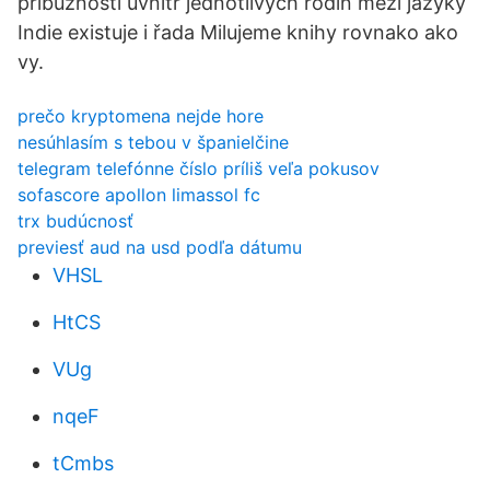
příbuznosti uvnitř jednotlivých rodin mezi jazyky
Indie existuje i řada Milujeme knihy rovnako ako
vy.
prečo kryptomena nejde hore
nesúhlasím s tebou v španielčine
telegram telefónne číslo príliš veľa pokusov
sofascore apollon limassol fc
trx budúcnosť
previesť aud na usd podľa dátumu
VHSL
HtCS
VUg
nqeF
tCmbs