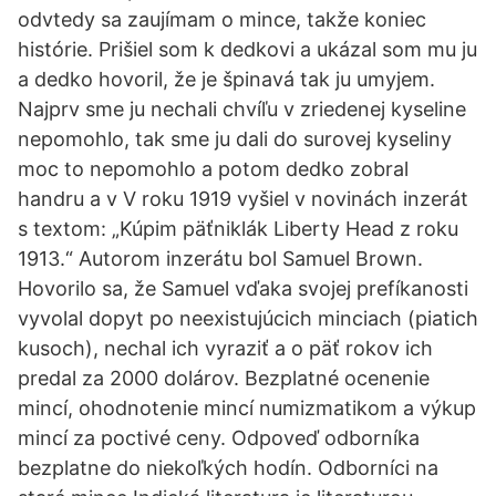
odvtedy sa zaujímam o mince, takže koniec
histórie. Prišiel som k dedkovi a ukázal som mu ju
a dedko hovoril, že je špinavá tak ju umyjem.
Najprv sme ju nechali chvíľu v zriedenej kyseline
nepomohlo, tak sme ju dali do surovej kyseliny
moc to nepomohlo a potom dedko zobral
handru a v V roku 1919 vyšiel v novinách inzerát
s textom: „Kúpim päťniklák Liberty Head z roku
1913.“ Autorom inzerátu bol Samuel Brown.
Hovorilo sa, že Samuel vďaka svojej prefíkanosti
vyvolal dopyt po neexistujúcich minciach (piatich
kusoch), nechal ich vyraziť a o päť rokov ich
predal za 2000 dolárov. Bezplatné ocenenie
mincí, ohodnotenie mincí numizmatikom a výkup
mincí za poctivé ceny. Odpoveď odborníka
bezplatne do niekoľkých hodín. Odborníci na