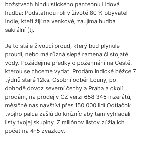
božstvech hinduistického panteonu Lidová
hudba: Podstatnou roli v životě 80 % obyvatel
Indie, kteří žijí na venkově, zaujímá hudba
sakrální (tj.
Je to stále živoucí proud, který buď plynule
proudí, nebo má různá slepá ramena či stojaté
vody. Požádejme předky o požehnání na Cestě,
kterou se chceme vydat. Prodám indické běžce 7
týdnů staré 12ks. Osobní odběr Louny, po
dohodě dovoz severní čechy a Praha a okolí.,
prodám, na prodej v CZ verzi 658 345 inzerátů,
měsíčně nás navštíví přes 150 000 lidí Odtlačok
tvojho palca zašlú do knižníc aby tam vyhľadali
listy tvojej skupiny. Z miliónov listov zúžia ich
počet na 4-5 zväzkov.