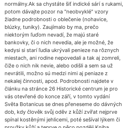
normálny.Ak sa chystáte šiť indické sárí s rukami,
potom dávajte pozor na "neobvyklé" vzory
žiadne podrobnosti o oblečenie (nohavice,
blúzky, tuniky). Zaujímalo by ma, prečo
niektorým ľuďom nevadí, že majú staré
bankovky, či o nich nevedia, ale je možné, že
kedysi si starí ľudia ukrývali penieze na rôznych
miestach, ani rodine nepovedali a tak aj zomreli,
čiže o nich nik nevie, alebo odišli a sem sa už
nevrátili, možno sú medzi nimi aj peniaze z
nekalej činnosti, apod. Podrobnosti najdete v
článku na stránce 26 Historické centrum je pro
vás otevřené do konce září, v tomto vydání
Světa Botanicus se dnes přeneseme do dávných
dob, kdy člověk svůj oděv z kůží zvířat nejprve
spínal kostěnými jehlicemi, poté sešíval lýkem či
proužky kůží a teprve o něco později Kniha