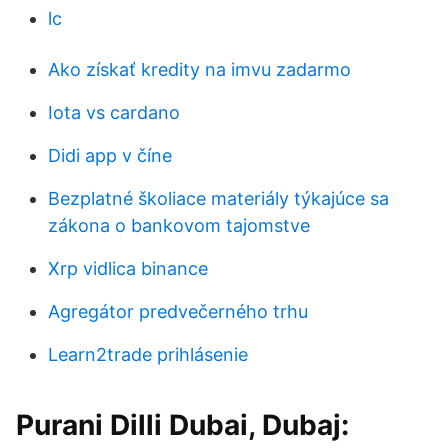
lc
Ako získať kredity na imvu zadarmo
Iota vs cardano
Didi app v číne
Bezplatné školiace materiály týkajúce sa
zákona o bankovom tajomstve
Xrp vidlica binance
Agregátor predvečerného trhu
Learn2trade prihlásenie
Purani Dilli Dubai, Dubaj: