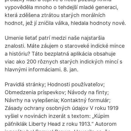
vypověděla mnoho o tehdejší mladé generaci,
která zděšena ztrátou starých morálních
hodnot, jež jí zničila válka, hledala hodnoty nové.
Umenie lietať patrí medzi naše najstaršia
znalosti. Máte záujem o staroveké indické mince
a históriu? Táto bezplatná aplikácia obsahuje
viac ako 200 rôznych starých indických mincí s
hlavnými informáciami. 8. jan.
Pravidlá stránky; Hodnosti používateľov;
Obmedzenia príspevkov; Návody na finty;
Návrhy na vylepšenia; Kontaktný formulár;
Zásady ochrany osobných údajov V roku 1919
vyšiel v novinách inzerát s textom: „Kúpim
päťniklák Liberty Head z roku 1913.“ Autorom