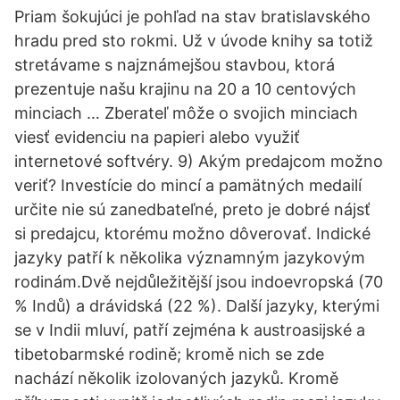
Priam šokujúci je pohľad na stav bratislavského
hradu pred sto rokmi. Už v úvode knihy sa totiž
stretávame s najznámejšou stavbou, ktorá
prezentuje našu krajinu na 20 a 10 centových
minciach … Zberateľ môže o svojich minciach
viesť evidenciu na papieri alebo využiť
internetové softvéry. 9) Akým predajcom možno
veriť? Investície do mincí a pamätných medailí
určite nie sú zanedbateľné, preto je dobré nájsť
si predajcu, ktorému možno dôverovať. Indické
jazyky patří k několika významným jazykovým
rodinám.Dvě nejdůležitější jsou indoevropská (70
% Indů) a drávidská (22 %). Další jazyky, kterými
se v Indii mluví, patří zejména k austroasijské a
tibetobarmské rodině; kromě nich se zde
nachází několik izolovaných jazyků. Kromě