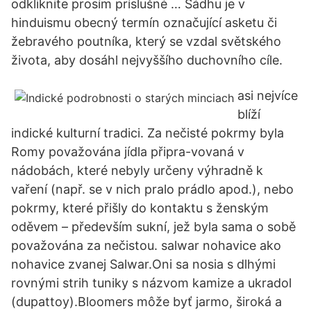
odkliknite prosím príslušné … Sádhu je v
hinduismu obecný termín označující asketu či
žebravého poutníka, který se vzdal světského
života, aby dosáhl nejvyššího duchovního cíle.
asi nejvíce
blíží
indické kulturní tradici. Za nečisté pokrmy byla
Romy považována jídla připra-vovaná v
nádobách, které nebyly určeny výhradně k
vaření (např. se v nich pralo prádlo apod.), nebo
pokrmy, které přišly do kontaktu s ženským
oděvem – především sukní, jež byla sama o sobě
považována za nečistou. salwar nohavice ako
nohavice zvanej Salwar.Oni sa nosia s dlhými
rovnými strih tuniky s názvom kamize a ukradol
(dupattoy).Bloomers môže byť jarmo, široká a