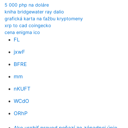
5 000 php na doláre
kniha bridgewater ray dalio
grafická karta na ťažbu kryptomeny
xrp to cad coingecko
cena enigma ico
FL
jxwF
BFRE
mm
nKUFT
WCdO
ORhP
Ako urobiť prevod peňazí zo západnej únie