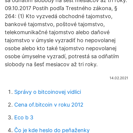
sa odňatím slobody na šesť mesiacov až tri roky.
09.10.2017 Postih podľa Trestného zákona, §
264: (1) Kto vyzvedá obchodné tajomstvo,
bankové tajomstvo, poštové tajomstvo,
telekomunikačné tajomstvo alebo daňové
tajomstvo v úmysle vyzradiť ho nepovolanej
osobe alebo kto také tajomstvo nepovolanej
osobe úmyselne vyzradí, potrestá sa odňatím
slobody na šesť mesiacov až tri roky.
14.02.2021
Správy o bitcoinovej vidlici
Cena of.bitcoin v roku 2012
Eco b 3
Čo je kde heslo do peňaženky