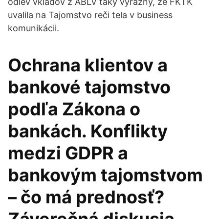
odlev vkladov z ABLV taký výrazný, že FKTK
uvalila na Tajomstvo reči tela v business
komunikácii.
Ochrana klientov a
bankové tajomstvo
podľa Zákona o
bankách. Konflikty
medzi GDPR a
bankovým tajomstvom
– čo má prednosť?