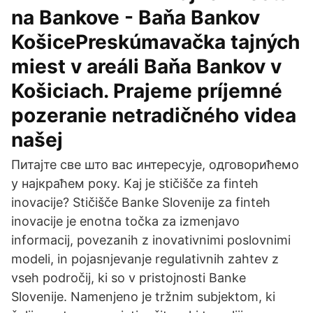
na Bankove - Baňa Bankov
KošicePreskúmavačka tajných
miest v areáli Baňa Bankov v
Košiciach. Prajeme príjemné
pozeranie netradičného videa
našej
Питајте све што вас интересује, одговорићемо
у најкраћем року. Kaj je stičišče za finteh
inovacije? Stičišče Banke Slovenije za finteh
inovacije je enotna točka za izmenjavo
informacij, povezanih z inovativnimi poslovnimi
modeli, in pojasnjevanje regulativnih zahtev z
vseh področij, ki so v pristojnosti Banke
Slovenije. Namenjeno je tržnim subjektom, ki