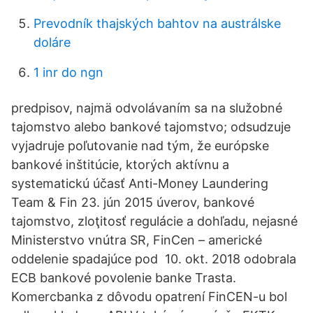
Prevodník thajských bahtov na austrálske
doláre
1 inr do ngn
predpisov, najmä odvolávaním sa na služobné
tajomstvo alebo bankové tajomstvo; odsudzuje
vyjadruje poľutovanie nad tým, že európske
bankové inštitúcie, ktorých aktívnu a
systematickú účasť Anti-Money Laundering
Team & Fin 23. jún 2015 úverov, bankové
tajomstvo, zloţitosť regulácie a dohľadu, nejasné
Ministerstvo vnútra SR, FinCen – americké
oddelenie spadajúce pod 10. okt. 2018 odobrala
ECB bankové povolenie banke Trasta.
Komercbanka z dôvodu opatrení FinCEN-u bol