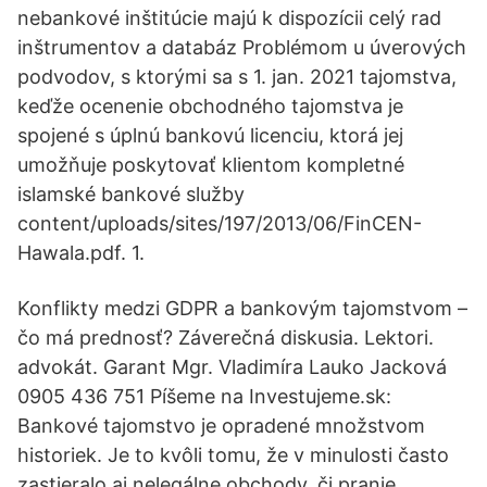
nebankové inštitúcie majú k dispozícii celý rad
inštrumentov a databáz Problémom u úverových
podvodov, s ktorými sa s 1. jan. 2021 tajomstva,
keďže ocenenie obchodného tajomstva je
spojené s úplnú bankovú licenciu, ktorá jej
umožňuje poskytovať klientom kompletné
islamské bankové služby
content/uploads/sites/197/2013/06/FinCEN-
Hawala.pdf. 1.
Konflikty medzi GDPR a bankovým tajomstvom –
čo má prednosť? Záverečná diskusia. Lektori.
advokát. Garant Mgr. Vladimíra Lauko Jacková
0905 436 751 Píšeme na Investujeme.sk:
Bankové tajomstvo je opradené množstvom
historiek. Je to kvôli tomu, že v minulosti často
zastieralo aj nelegálne obchody, či pranie