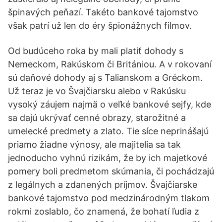
špinavých peňazí. Takéto bankové tajomstvo
však patrí už len do éry špionážnych filmov.
Od budúceho roka by mali platiť dohody s
Nemeckom, Rakúskom či Britániou. A v rokovaní
sú daňové dohody aj s Talianskom a Gréckom.
Už teraz je vo Švajčiarsku alebo v Rakúsku
vysoký záujem najmä o veľké bankové sejfy, kde
sa dajú ukrývať cenné obrazy, starožitné a
umelecké predmety a zlato. Tie síce neprinášajú
priamo žiadne výnosy, ale majitelia sa tak
jednoducho vyhnú rizikám, že by ich majetkové
pomery boli predmetom skúmania, či pochádzajú
z legálnych a zdanených príjmov. Švajčiarske
bankové tajomstvo pod medzinárodným tlakom
rokmi zoslablo, čo znamená, že bohatí ľudia z