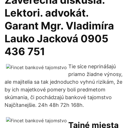
Záverečná diskusia.
Lektori. advokát.
Garant Mgr. Vladimíra
Lauko Jacková 0905
436 751
Tie síce neprinášajú
priamo žiadne výnosy,
ale majitelia sa tak jednoducho vyhnú rizikám, že
by ich majetkové pomery boli predmetom
skúmania, či pochádzajú bankové tajomstvo
Najčítanejšie. 24h 48h 72h 168h.
Tajné miesta