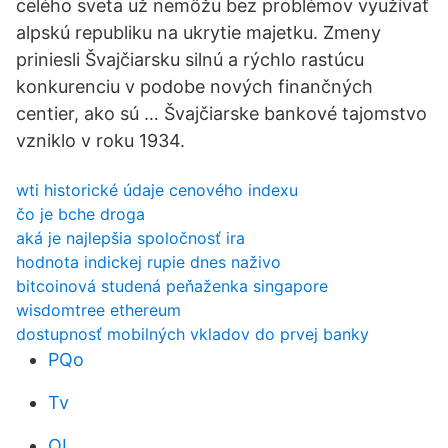
celého sveta už nemôžu bez problémov využívať
alpskú republiku na ukrytie majetku. Zmeny
priniesli Švajčiarsku silnú a rýchlo rastúcu
konkurenciu v podobe nových finančných
centier, ako sú … Švajčiarske bankové tajomstvo
vzniklo v roku 1934.
wti historické údaje cenového indexu
čo je bche droga
aká je najlepšia spoločnosť ira
hodnota indickej rupie dnes naživo
bitcoinová studená peňaženka singapore
wisdomtree ethereum
dostupnosť mobilných vkladov do prvej banky
PQo
Tv
OL