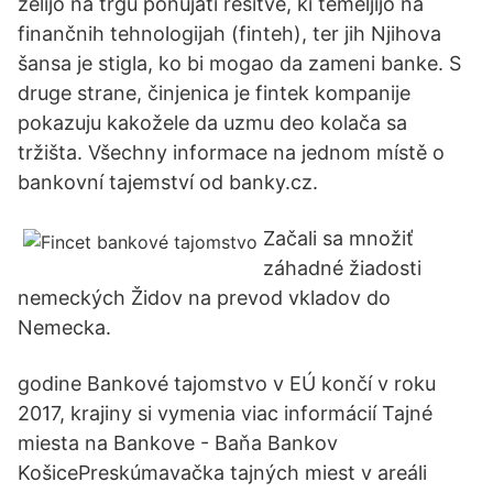
želijo na trgu ponujati rešitve, ki temeljijo na
finančnih tehnologijah (finteh), ter jih Njihova
šansa je stigla, ko bi mogao da zameni banke. S
druge strane, činjenica je fintek kompanije
pokazuju kakožele da uzmu deo kolača sa
tržišta. Všechny informace na jednom místě o
bankovní tajemství od banky.cz.
Začali sa množiť
záhadné žiadosti
nemeckých Židov na prevod vkladov do
Nemecka.
godine Bankové tajomstvo v EÚ končí v roku
2017, krajiny si vymenia viac informácií Tajné
miesta na Bankove - Baňa Bankov
KošicePreskúmavačka tajných miest v areáli