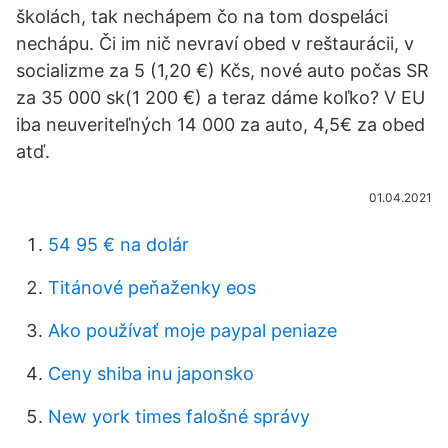
školách, tak nechápem čo na tom dospeláci
nechápu. Či im nič nevraví obed v reštaurácii, v
socializme za 5 (1,20 €) Kčs, nové auto počas SR
za 35 000 sk(1 200 €) a teraz dáme koľko? V EU
iba neuveriteľných 14 000 za auto, 4,5€ za obed
atď.
01.04.2021
54 95 € na dolár
Titánové peňaženky eos
Ako používať moje paypal peniaze
Ceny shiba inu japonsko
New york times falošné správy