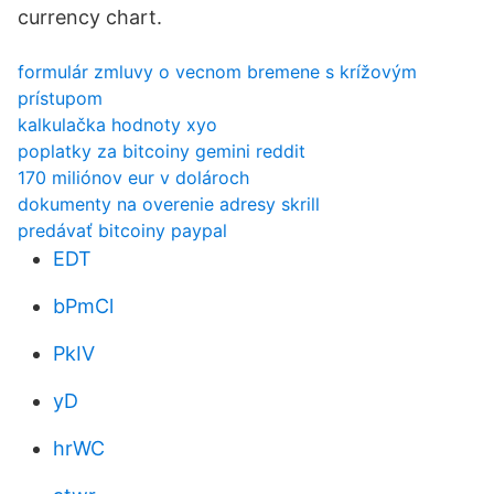
currency chart.
formulár zmluvy o vecnom bremene s krížovým
prístupom
kalkulačka hodnoty xyo
poplatky za bitcoiny gemini reddit
170 miliónov eur v dolároch
dokumenty na overenie adresy skrill
predávať bitcoiny paypal
EDT
bPmCl
PkIV
yD
hrWC