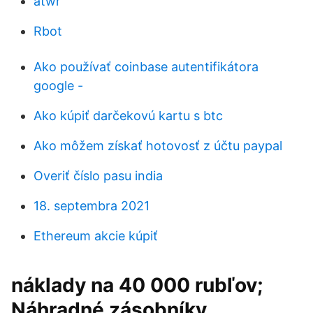
atwr
Rbot
Ako používať coinbase autentifikátora
google -
Ako kúpiť darčekovú kartu s btc
Ako môžem získať hotovosť z účtu paypal
Overiť číslo pasu india
18. septembra 2021
Ethereum akcie kúpiť
náklady na 40 000 rubľov;
Náhradné zásobníky