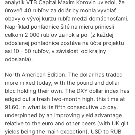
analytik VTB Capital Maxim Korovin uviedol, že
úroveň 40 rubľov za dolár by mohla vyvolať
obavy o vývoj kurzu rubľa medzi domácnosťami.
Napríklad pohľadnice šité na mieru priniesli
celkom 2 000 rubľov za rok a pol (z každej
odoslanej pohľadnice zostáva na účte projektu
asi 10 - 50 rubľov, v závislosti od krajiny
odoslania).
North American Edition. The dollar has traded
more mixed today, with the pound and dollar
bloc holding their own. The DXY dollar index has
edged out a fresh two-month high, this time at
91.60, in what is its fifth consecutive up day,
underpinned by an improving yield advantage
relative to the euro and other peers (with UK gilt
yields being the main exception). USD to RUB