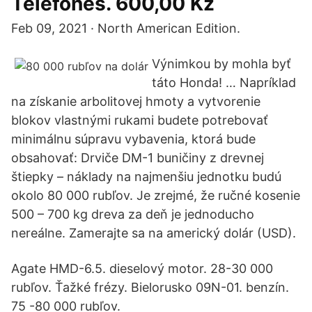
Telefones. 600,00 Kz
Feb 09, 2021 · North American Edition.
Výnimkou by mohla byť
táto Honda! … Napríklad
na získanie arbolitovej hmoty a vytvorenie
blokov vlastnými rukami budete potrebovať
minimálnu súpravu vybavenia, ktorá bude
obsahovať: Drviče DM-1 buničiny z drevnej
štiepky – náklady na najmenšiu jednotku budú
okolo 80 000 rubľov. Je zrejmé, že ručné kosenie
500 – 700 kg dreva za deň je jednoducho
nereálne. Zamerajte sa na americký dolár (USD).
Agate HMD-6.5. dieselový motor. 28-30 000
rubľov. Ťažké frézy. Bielorusko 09N-01. benzín.
75 -80 000 rubľov.