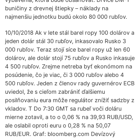
buničiny z drevnej štiepky – náklady na
najmenšiu jednotku budú okolo 80 000 rubľov.
10/10/2018 Ak v lete stál barel ropy 100 dolárov a
jeden dolár stál 30 rubľov, inkasovalo Rusko 3
000 rubľov. Teraz stojí síce barel ropy už len 60
dolárov, ale dolár stojí 75 rubľov a Rusko inkasuje
4 500 rubľov. Zrejme netreba byť ekonómom na
posúdenie, čo je viac, či 3 000 rubľov alebo 4
500 rubľov. Jeden z členov rady guvernérov ECB
uviedol, že s cieľom zabrániť ďalšiemu
posilňovaniu eura môže regulátor znížiť sadzby z
vkladov. T Do 7:30 GMT sa rubeľ voči doláru
mierne zotavil, a to o 0,06 % na 39,93 RUB/USD,
ale oslabil oproti euru o 0,28 % na 50,07
RUB/EUR. Graf: bloomberg.com Devízový