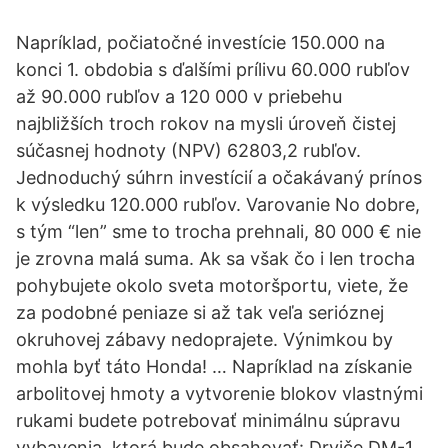
Napríklad, počiatočné investície 150.000 na
konci 1. obdobia s ďalšími prílivu 60.000 rubľov
až 90.000 rubľov a 120 000 v priebehu
najbližších troch rokov na mysli úroveň čistej
súčasnej hodnoty (NPV) 62803,2 rubľov.
Jednoduchý súhrn investícií a očakávaný prínos
k výsledku 120.000 rubľov. Varovanie No dobre,
s tým “len” sme to trocha prehnali, 80 000 € nie
je zrovna malá suma. Ak sa však čo i len trocha
pohybujete okolo sveta motoršportu, viete, že
za podobné peniaze si až tak veľa serióznej
okruhovej zábavy nedoprajete. Výnimkou by
mohla byť táto Honda! … Napríklad na získanie
arbolitovej hmoty a vytvorenie blokov vlastnými
rukami budete potrebovať minimálnu súpravu
vybavenia, ktorá bude obsahovať: Drviče DM-1