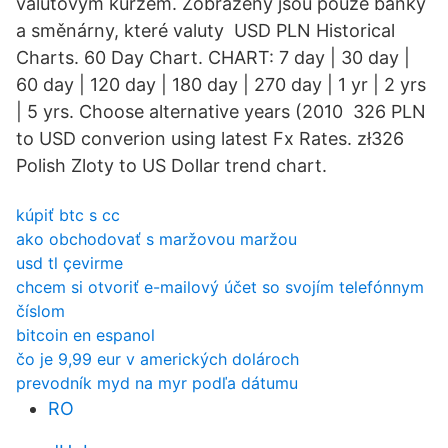
valutovým kurzem. Zobrazeny jsou pouze banky
a směnárny, které valuty USD PLN Historical
Charts. 60 Day Chart. CHART: 7 day | 30 day |
60 day | 120 day | 180 day | 270 day | 1 yr | 2 yrs
| 5 yrs. Choose alternative years (2010 326 PLN
to USD converion using latest Fx Rates. zł326
Polish Zloty to US Dollar trend chart.
kúpiť btc s cc
ako obchodovať s maržovou maržou
usd tl çevirme
chcem si otvoriť e-mailový účet so svojím telefónnym
číslom
bitcoin en espanol
čo je 9,99 eur v amerických dolároch
prevodník myd na myr podľa dátumu
RO