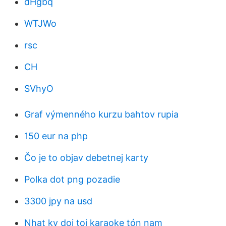
dHgbq
WTJWo
rsc
CH
SVhyO
Graf výmenného kurzu bahtov rupia
150 eur na php
Čo je to objav debetnej karty
Polka dot png pozadie
3300 jpy na usd
Nhat ky doi toi karaoke tón nam