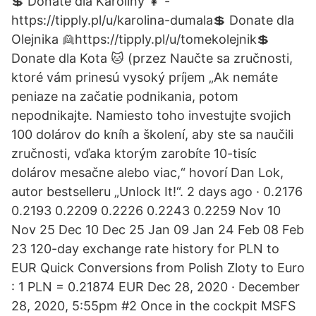
💲 Donate dla Karoliny 👧 -
https://tipply.pl/u/karolina-dumala💲 Donate dla
Olejnika 👱https://tipply.pl/u/tomekolejnik💲
Donate dla Kota 🐱 (przez Naučte sa zručnosti,
ktoré vám prinesú vysoký príjem „Ak nemáte
peniaze na začatie podnikania, potom
nepodnikajte. Namiesto toho investujte svojich
100 dolárov do kníh a školení, aby ste sa naučili
zručnosti, vďaka ktorým zarobíte 10-tisíc
dolárov mesačne alebo viac,“ hovorí Dan Lok,
autor bestselleru „Unlock It!“. 2 days ago · 0.2176
0.2193 0.2209 0.2226 0.2243 0.2259 Nov 10
Nov 25 Dec 10 Dec 25 Jan 09 Jan 24 Feb 08 Feb
23 120-day exchange rate history for PLN to
EUR Quick Conversions from Polish Zloty to Euro
: 1 PLN = 0.21874 EUR Dec 28, 2020 · December
28, 2020, 5:55pm #2 Once in the cockpit MSFS