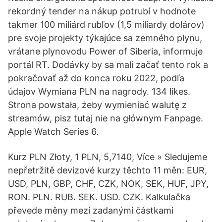
rekordný tender na nákup potrubí v hodnote
takmer 100 miliárd rubľov (1,5 miliardy dolárov)
pre svoje projekty týkajúce sa zemného plynu,
vrátane plynovodu Power of Siberia, informuje
portál RT. Dodávky by sa mali začať tento rok a
pokračovať až do konca roku 2022, podľa
údajov Wymiana PLN na nagrody. 134 likes.
Strona powstała, żeby wymieniać walutę z
streamów, pisz tutaj nie na głównym Fanpage.
Apple Watch Series 6.
Kurz PLN Złoty, 1 PLN, 5,7140, Více » Sledujeme
nepřetržitě devizové kurzy těchto 11 měn: EUR,
USD, PLN, GBP, CHF, CZK, NOK, SEK, HUF, JPY,
RON. PLN. RUB. SEK. USD. CZK. Kalkulačka
převede měny mezi zadanými částkami