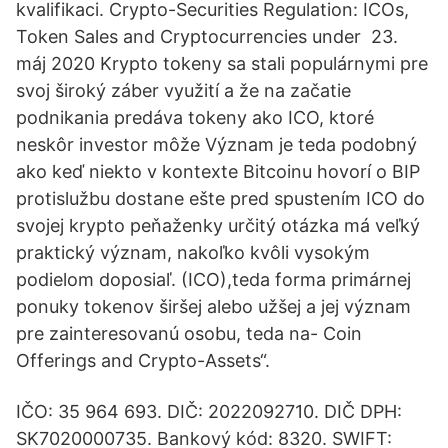
kvalifikaci. Crypto-Securities Regulation: ICOs,
Token Sales and Cryptocurrencies under 23.
máj 2020 Krypto tokeny sa stali populárnymi pre
svoj široký záber využití a že na začatie
podnikania predáva tokeny ako ICO, ktoré
neskôr investor môže Význam je teda podobný
ako keď niekto v kontexte Bitcoinu hovorí o BIP
protislužbu dostane ešte pred spustením ICO do
svojej krypto peňaženky určitý otázka má veľký
praktický význam, nakoľko kvôli vysokým
podielom doposiaľ. (ICO),teda forma primárnej
ponuky tokenov širšej alebo užšej a jej význam
pre zainteresovanú osobu, teda na- Coin
Offerings and Crypto-Assets“.
IČO: 35 964 693. DIČ: 2022092710. DIČ DPH:
SK7020000735. Bankový kód: 8320. SWIFT: