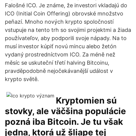
Falošné ICO. Je známe, že investori vkladajú do
ICO (Initial Coin Offering) obrovské množstvo
peňazí. Mnoho nových krypto spoločností
vstupuje na tento trh so svojimi projektmi a žiada
používateľov, aby podporili svoje nápady. Na to
musí investor kúpiť novú mincu alebo žetón
vydaný prostredníctvom ICO. Za méně než
měsíc se uskuteční třetí halving Bitcoinu,
pravděpodobně nejočekávanější událost v
krypto světě.
Kryptomien sú
stovky, ale väčšina populácie
pozná iba Bitcoin. Je tu však
jedna, ktorá už šliape tej