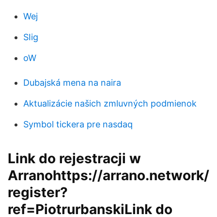
Wej
SIig
oW
Dubajská mena na naira
Aktualizácie našich zmluvných podmienok
Symbol tickera pre nasdaq
Link do rejestracji w
Arranohttps://arrano.network/
register?
ref=PiotrurbanskiLink do