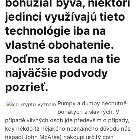
bohužiaľ býva, niektorí
jedinci využívajú tieto
technológie iba na
vlastné obohatenie.
Poďme sa teda na tie
najväčšie podvody
pozrieť.
Pumpy a dumpy nechutně
bohatých a slavných. V
případě vlivných osob jde především o případy,
kdy někdo (z nějakého neznámého důvodu nás
napadl John McAfee) nakoupí určitý coin