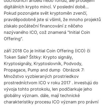
obchodních andělů nebo fondů, ale prodejem
digitálních krypto mincí. V poslední době…
Pokud pozorujete svět kryptoměn zvenčí,
pravděpodobně jste si všimli, že mnoho projektů
získalo počáteční financování z něčeho
nazývaného ICO, což znamená "Initial Coin
Offering".
září 2018 Co je Initial Coin Offering (ICO) či
Token Sale? Štítky: Krypto signály,
Kryptosignály, Kryptoslovník, Podvody,
Propagace, Pump and dump Obrázok 7:
Množstvo vyzbieraných prostriedkov
prostredníctvom ICO v roku 2017 . investujú do
vývoja tohto protokolu, len podčiarkuje jeho
globálny význam. dále, mají technické
charakteristiky procesu ICO význam pro právní