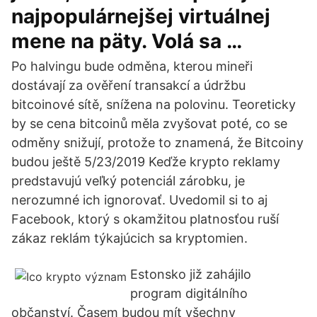
najpopulárnejšej virtuálnej
mene na päty. Volá sa …
Po halvingu bude odměna, kterou mineři
dostávají za ověření transakcí a údržbu
bitcoinové sítě, snížena na polovinu. Teoreticky
by se cena bitcoinů měla zvyšovat poté, co se
odměny snižují, protože to znamená, že Bitcoiny
budou ještě 5/23/2019 Keďže krypto reklamy
predstavujú veľký potenciál zárobku, je
nerozumné ich ignorovať. Uvedomil si to aj
Facebook, ktorý s okamžitou platnosťou ruší
zákaz reklám týkajúcich sa kryptomien.
Estonsko již zahájilo
program digitálního
občanství. Časem budou mít všechny