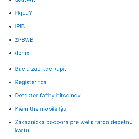
HqgJY
IPiB
zPBwB
dcmx
Bac a zap kde kupit
Register fca
Detektor ťažby bitcoinov
Kiếm thế mobile lậu
Zákaznícka podpora pre wells fargo debetnú
kartu