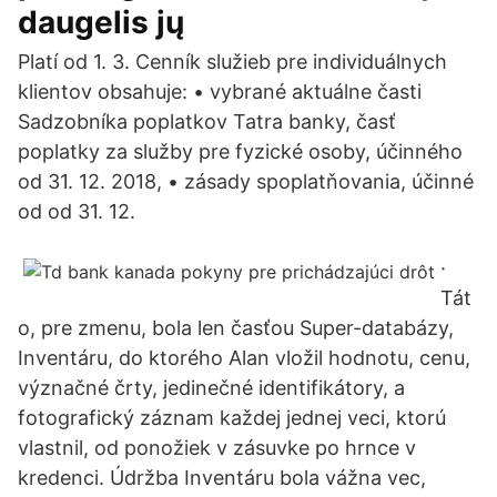
daugelis jų
Platí od 1. 3. Cenník služieb pre individuálnych
klientov obsahuje: • vybrané aktuálne časti
Sadzobníka poplatkov Tatra banky, časť
poplatky za služby pre fyzické osoby, účinného
od 31. 12. 2018, • zásady spoplatňovania, účinné
od od 31. 12.
·
Tát
o, pre zmenu, bola len časťou Super-databázy,
Inventáru, do ktorého Alan vložil hodnotu, cenu,
význačné črty, jedinečné identifikátory, a
fotografický záznam každej jednej veci, ktorú
vlastnil, od ponožiek v zásuvke po hrnce v
kredenci. Údržba Inventáru bola vážna vec,