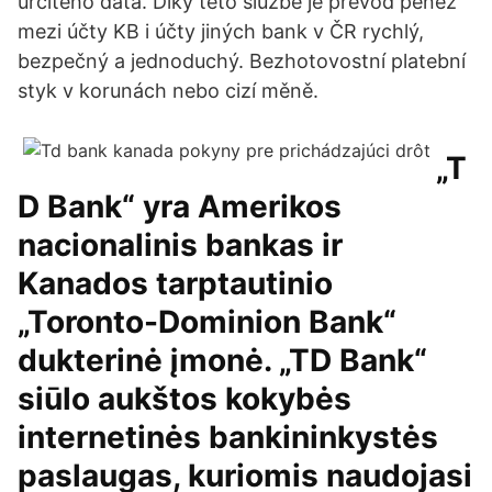
určitého data. Díky této službě je převod peněz
mezi účty KB i účty jiných bank v ČR rychlý,
bezpečný a jednoduchý. Bezhotovostní platební
styk v korunách nebo cizí měně.
„T
D Bank“ yra Amerikos
nacionalinis bankas ir
Kanados tarptautinio
„Toronto-Dominion Bank“
dukterinė įmonė. „TD Bank“
siūlo aukštos kokybės
internetinės bankininkystės
paslaugas, kuriomis naudojasi