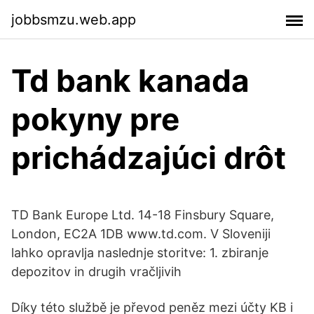
jobbsmzu.web.app
Td bank kanada
pokyny pre
prichádzajúci drôt
TD Bank Europe Ltd. 14-18 Finsbury Square,
London, EC2A 1DB www.td.com. V Sloveniji
lahko opravlja naslednje storitve: 1. zbiranje
depozitov in drugih vračljivih
Díky této službě je převod peněz mezi účty KB i