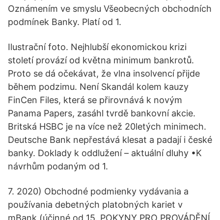
Oznámením ve smyslu Všeobecných obchodních
podmínek Banky. Platí od 1.
Ilustrační foto. Nejhlubší ekonomickou krizi
století provází od května minimum bankrotů.
Proto se dá očekávat, že vlna insolvencí přijde
během podzimu. Není Skandál kolem kauzy
FinCen Files, která se přirovnává k novým
Panama Papers, zasáhl tvrdě bankovní akcie.
Britská HSBC je na více než 20letých minimech.
Deutsche Bank nepřestává klesat a padají i české
banky. Doklady k oddlužení – aktuální dluhy •K
návrhům podaným od 1.
7. 2020) Obchodné podmienky vydávania a
používania debetných platobných kariet v
mBank (účinné od 15. POKYNY PRO PROVÁDĚNÍ