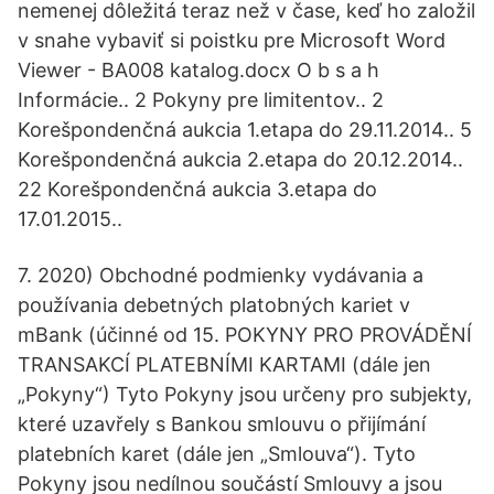
nemenej dôležitá teraz než v čase, keď ho založil
v snahe vybaviť si poistku pre Microsoft Word
Viewer - BA008 katalog.docx O b s a h
Informácie.. 2 Pokyny pre limitentov.. 2
Korešpondenčná aukcia 1.etapa do 29.11.2014.. 5
Korešpondenčná aukcia 2.etapa do 20.12.2014..
22 Korešpondenčná aukcia 3.etapa do
17.01.2015..
7. 2020) Obchodné podmienky vydávania a
používania debetných platobných kariet v
mBank (účinné od 15. POKYNY PRO PROVÁDĚNÍ
TRANSAKCÍ PLATEBNÍMI KARTAMI (dále jen
„Pokyny“) Tyto Pokyny jsou určeny pro subjekty,
které uzavřely s Bankou smlouvu o přijímání
platebních karet (dále jen „Smlouva“). Tyto
Pokyny jsou nedílnou součástí Smlouvy a jsou