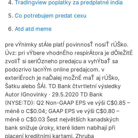
Tradingview poplatky za predplatné india
Co potrebujem predat cexu
Atd atd meme
pre vÝnimky stÁle platÍ povinnosŤ nosiŤ rÚŠko.
Úvz: pri vÝbere vhodnÉho respirÁtora je dÔleŽitÉ
zvoliŤ si seriÓzneho predajcu a vyhÝbaŤ sa
podozrivo lacnÝm online predajcom. v
exteriÉroch je naĎalej moŽnÉ maŤ aj rÚŠko,
Šatku alebo ŠÁl. TD Bank čtvrtletní výsledky
Autor IGnovinky · 29.5.2020 TD Bank
(NYSE:TD): Q2 Non-GAAP EPS ve výši C$0.85 –
méně o C$0.04; GAAP EPS ve výši C$0.80 –
méně o C$0.03 Šest největších kanadských
bank snižuje úroky, které lidem nabíhají při
placení kreditními kartami. Zhruba