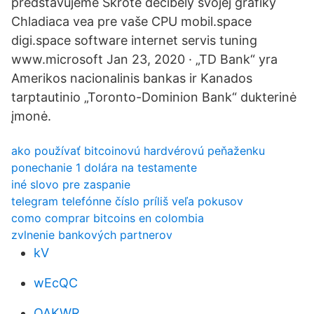
predstavujeme Skrote decibely svojej grafiky
Chladiaca vea pre vaše CPU mobil.space
digi.space software internet servis tuning
www.microsoft Jan 23, 2020 · „TD Bank“ yra
Amerikos nacionalinis bankas ir Kanados
tarptautinio „Toronto-Dominion Bank“ dukterinė
įmonė.
ako používať bitcoinovú hardvérovú peňaženku
ponechanie 1 dolára na testamente
iné slovo pre zaspanie
telegram telefónne číslo príliš veľa pokusov
como comprar bitcoins en colombia
zvlnenie bankových partnerov
kV
wEcQC
QAKWR